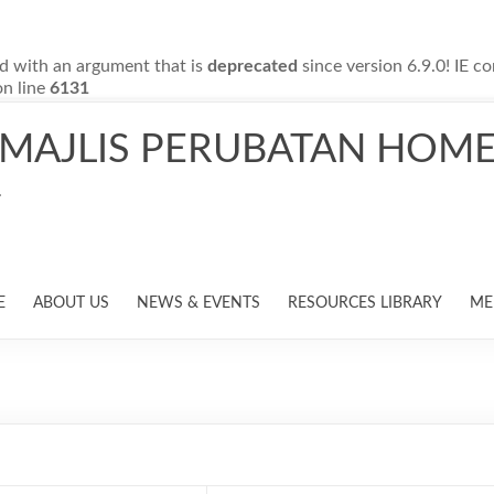
d with an argument that is
deprecated
since version 6.9.0! IE c
n line
6131
MAJLIS PERUBATAN HOME
.
E
ABOUT US
NEWS & EVENTS
RESOURCES LIBRARY
ME