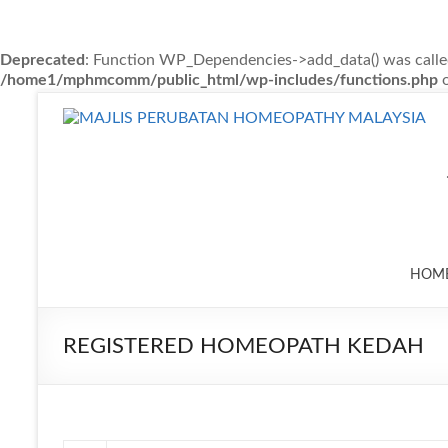
Deprecated
: Function WP_Dependencies->add_data() was calle
/home1/mphmcomm/public_html/wp-includes/functions.php
o
Skip
to
content
HOM
REGISTERED HOMEOPATH KEDAH