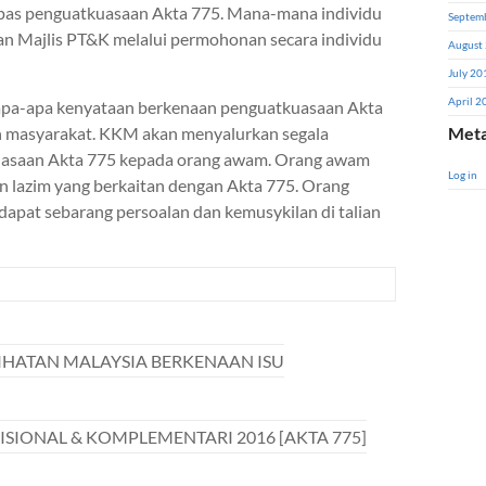
lepas penguatkuasaan Akta 775. Mana-mana individu
Septem
an Majlis PT&K melalui permohonan secara individu
August
July 20
April 2
 apa-apa kenyataan berkenaan penguatkuasaan Akta
n masyarakat. KKM akan menyalurkan segala
Met
kuasaan Akta 775 kepada orang awam. Orang awam
Log in
n lazim yang berkaitan dengan Akta 775. Orang
apat sebarang persoalan dan kemusykilan di talian
HATAN MALAYSIA BERKENAAN ISU
SIONAL & KOMPLEMENTARI 2016 [AKTA 775]