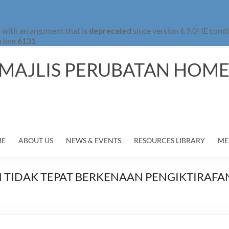
 with an argument that is
deprecated
since version 6.9.0! IE con
 line
6131
MAJLIS PERUBATAN HOM
ME
ABOUT US
NEWS & EVENTS
RESOURCES LIBRARY
ME
 TIDAK TEPAT BERKENAAN PENGIKTIRAF