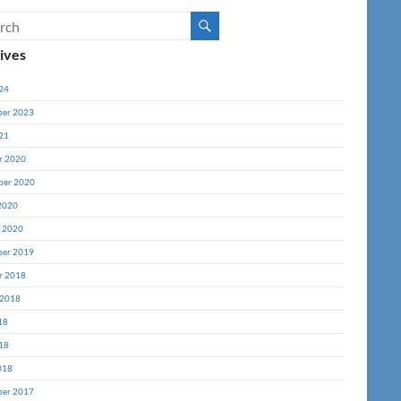
ives
24
er 2023
21
r 2020
ber 2020
2020
y 2020
er 2019
r 2018
 2018
18
18
018
er 2017