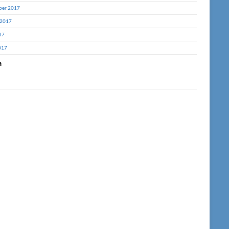
ber 2017
 2017
17
017
a