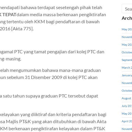
mendapati bahawa terdapat sesetengah pihak telah
 TEPAT
dalam media massa berkenaan pengiktirafan
Arch
ang tertentu oleh KKM bagi pendaftaran di bawah
2016 [Akta 775].
May 20
Novemb
May 20
ngamal PTC yang tamat pengajian dari kolej PTC dan
Octobe
ng-masing.
Septem
March 
ri telah mengumumkan bahawa mana-mana graduan
Januar
hun sebelum 31 Disember 2009 di kolej PTC akan
Novemb
Octobe
 satu tahun supaya graduan PTC tersebut dapat
August
July 20
ayakan yang diiktiraf dan kriteria pendaftaran bagi
May 20
a Majlis PT&K yang akan ditubuhkan di bawah Akta
April 2
 KKM berkenaan pengiktirafan kelayakan dalam PT&K
Novemb