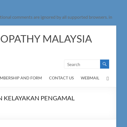
ditional comments are ignored by all supported browsers. in
EOPATHY MALAYSIA
MBERSHIP AND FORM
CONTACT US
WEBMAIL
AN KELAYAKAN PENGAMAL