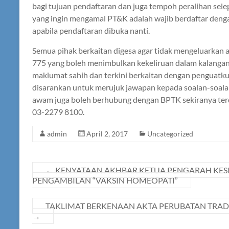
bagi tujuan pendaftaran dan juga tempoh peralihan se
yang ingin mengamal PT&K adalah wajib berdaftar deng
apabila pendaftaran dibuka nanti.
Semua pihak berkaitan digesa agar tidak mengeluarkan
775 yang boleh menimbulkan kekeliruan dalam kalanga
maklumat sahih dan terkini berkaitan dengan penguat
disarankan untuk merujuk jawapan kepada soalan-soala
awam juga boleh berhubung dengan BPTK sekiranya terd
03-2279 8100.
admin
April 2, 2017
Uncategorized
←
KENYATAAN AKHBAR KETUA PENGARAH KESI
PENGAMBILAN “VAKSIN HOMEOPATI”
TAKLIMAT BERKENAAN AKTA PERUBATAN TRADI
→